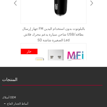
iphone غطاء من الزجاج
جهاز إرسال FM بالبلوتوث بدون استخدام اليدين
من المصنع
iphone 11  غطاء غطاء
شاحن سيارة يدعم محرك فلاش USB/بطاقة
SD الصغيرة شاشة Led
حار
المنتجات
أسلاك OEM
أنماط الجدار العاج