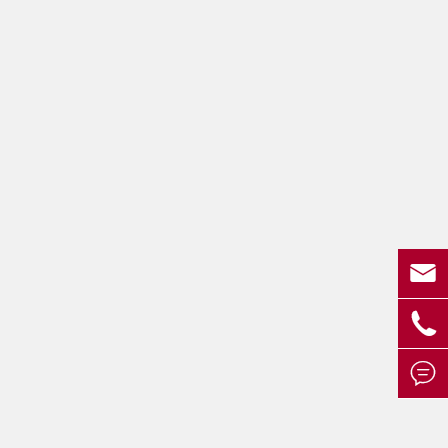


