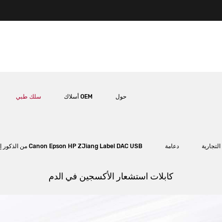
حول
أسلاك OEM
سلك طبي
التجارية
دعامة
كابل طابعة USB USB من النوع A إلى B من الذكور إلى الذكور كابل طابعة Canon Epson HP ZJiang Label DAC USB
كابلات استشعار الأكسجين في الدم