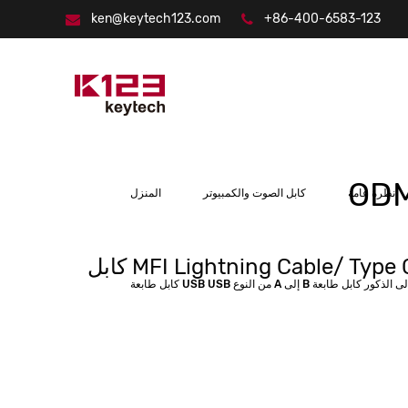
ken@keytech123.com
+86-400-6583-123
نظرة عامة
كابل الصوت والكمبيوتر
المنزل
كابل MFI Lightning Cable/ Type C/شاحن لاسلكي (br />) شحن سريع ، تسويق عالمي ،