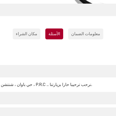
معلومات الضمان
الأسئلة
مكان الشراء
يقع مصنعنا في حديقة صناعة Keytech ، مدينة Shiyan ، حي باوان ، شنتشن ، P.R.C .. نرحب ترحيبا حارا بزيارتنا.