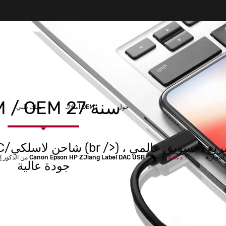
ODM / OEM 27 سنة
حول
أسلاك OEM
سلك طبي
التجارية
دعامة
كابل طابعة USB USB من النوع A إلى B من الذكور إلى الذكور كابل طابعة Canon Epson HP ZJiang Label DAC USB
جودة عالية