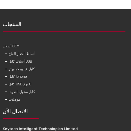
المنتجات
أسلاك OEM
أنماط الجدار العاج
أسلاك كابل USB
كابل فيديو كمبيوتر
كابل Iphone
كابل USB نوع C
BNCإلى قابس
تسخير سلك السيارات OEM محرك السيارة
كابل محول الصوت
مستقيم BNCكابل RG179 عالي الدقة s3ft لـ
حاقن السيارات الأسلاك موصلات تسخير
موصلات
للشاحنة
الاتصال الآن
Keytech Intelligent Technologies Limited