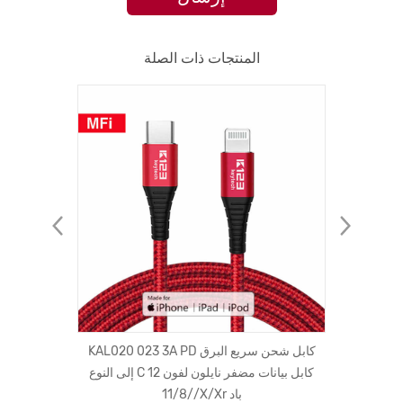
المنتجات ذات الصلة
محرك السيارة
KAL020 023 3A PD كابل شحن سريع البرق
جراب ها
تسخير
إلى النوع C كابل بيانات مضفر نايلون لفون 12
/11/8/X/Xr باد
بألوان متباينة ثلاثية الحواف لهاتف آيفون XS