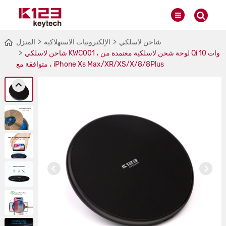
شاحن لاسلكي
الإلكترونيات الاستهلاكية
المنزل
شاحن لاسلكي KWC001 ، لوحة شحن لاسلكية معتمدة من Qi 10 وات
، متوافقة مع iPhone Xs Max/XR/XS/X/8/8Plus