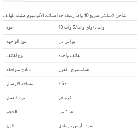
شاحن لاسلكي سريع 10 واط رقيقة جدا سبائك الألومنيوم ضئيلة للهاتف
10 وات ،/واي وات/5 وات
قوة
يو إس بي
نوع الواجهة
لفائف واحدة
نوع لفائف
لسامسونج ، لفون
نماذج متوافقة
≤ 5 ▪
مسافة الإرسال
فرو خز
تردد العمل
شـ * من
الحجم
أسود ، أبيض ، رمادي
اللون