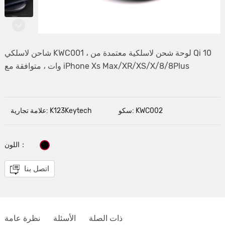
شاحن لاسلكي KWC001 ، لوحة شحن لاسلكية معتمدة من Qi 10
وات ، متوافقة مع iPhone Xs Max/XR/XS/X/8/8Plus
سكو: KWC002
علامة تجارية: K123Keytech
اللون：
اتصل بنا
ذات الصلة
الأسئلة
نظرة عامة