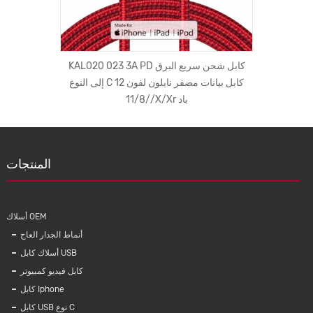
KBE0 الجملة سماعة الرياضة المغناطيسي
KAL020 023 3A PD كابل شحن سريع البرق
متواف
ماعة باس عميق
إلى النوع C كابل بيانات مضفر نايلون لفون 12
لماء
/11/8/X/Xr باد
المنتجات
أسلاك OEM
أنماط الجدار العاج
أسلاك كابل USB
كابل فيديو كمبيوتر
كابل Iphone
كابل USB نوع C