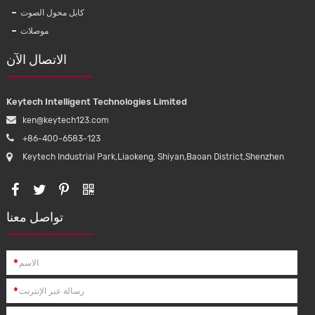
EC كابل سلك
KBE008 الجملة سماعة الرياضة المغناطيسي
كابل محول الصوت
بلوتوث سماعات TWS سماعة باس عميق
موصلات
سماعة الهاتف المحمول الأسود للماء
الاتصال الآن
Keytech Intelligent Technologies Limited
ken@keytech123.com
+86-400-6583-123
Keytech Industrial Park,Liaokeng, Shiyan,Baoan District,Shenzhen
تواصل معنا
*
*