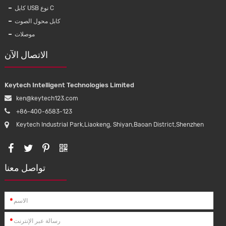
كابل USB نوع C
كابل محول الصوت
موصلات
الاتصال الآن
Keytech Intelligent Technologies Limited
ken@keytech123.com
+86-400-6583-123
Keytech Industrial Park,Liaokeng, Shiyan,Baoan District,Shenzhen
تواصل معنا
سماعات رأس بلوتوث لاسلكية جديدة رائجة
IPX4 سماعات بلوتوث مقاومة للماء مع اتصال
مغناطيسي سماعة أذن رياضية للجري
القياس
*
*